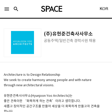
menu
search
KOR
(주)유현준건축사사무소
공동주택/일반건축 경력사원 채용
LOGIN
회원가입
Facebook 로그인
Architecture is to Design Relationship
We seek to create harmony among people and with nature
through new architectural visions.
Twitter 로그인
유현준건축사사무소(Hyunjoon Yoo Architects)는
좋은 건축이란 ‘화목하게 하는 건축’이라고 생각합니다.
Naver 로그인
새롭고 창의적인 공간구조를 만들어 세상을 더 화목하게 만들고자 건축을
합니다