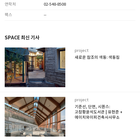
연락처
02-548-8508
팩스
--
SPACE 최신 기사
project
새로운 참조의 색동: 색동집
project
기준선, 단면, 시퀀스:
고창황윤석도서관 | 유현준 +
에이치와이피건축사사무소