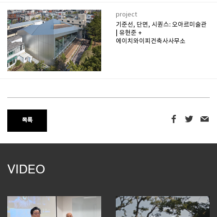
project
기준선, 단면, 시퀀스: 오아르미술관
| 유현준 +
에이치와이피건축사사무소
목록
VIDEO