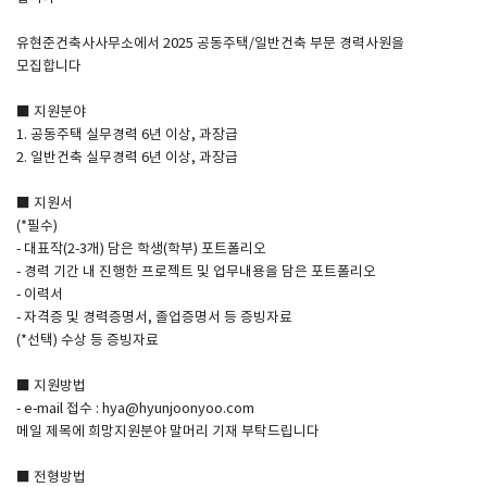
유현준건축사사무소에서 2025 공동주택/일반건축 부문 경력사원을
SPACE 소개
모집합니다
공지사항
■ 지원분야
기사문의
1. 공동주택 실무경력 6년 이상, 과장급
2. 일반건축 실무경력 6년 이상, 과장급
광고문의
Contact
■ 지원서
(*필수)
- 대표작(2-3개) 담은 학생(학부) 포트폴리오
- 경력 기간 내 진행한 프로젝트 및 업무내용을 담은 포트폴리오
- 이력서
- 자격증 및 경력증명서, 졸업증명서 등 증빙자료
(*선택) 수상 등 증빙자료
■ 지원방법
- e-mail 접수 : hya@hyunjoonyoo.com
메일 제목에 희망지원분야 말머리 기재 부탁드립니다
■ 전형방법