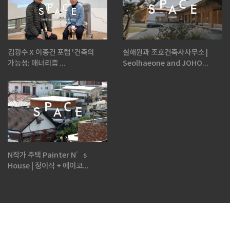
김광수 X 이종건 포럼 '건축의
설해원과 조호건축사사무소 |
가능성: 매너리즘 ...
Seolhaeone and JOHO...
N작가 주택 Painter N’s
House | 정이삭 + 에이코...