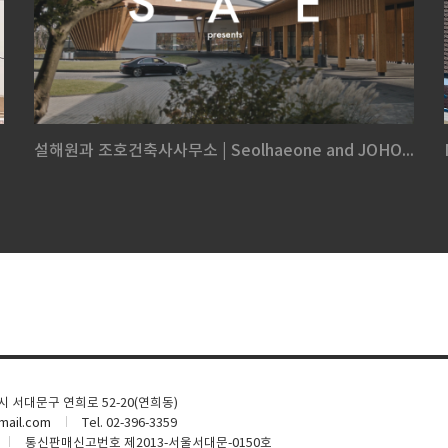
설해원과 조호건축사사무소 | Seolhaeone and JOHO...
울시 서대문구 연희로 52-20(연희동)
ail.com
Tel. 02-396-3359
통신판매신고번호 제2013-서울서대문-0150호