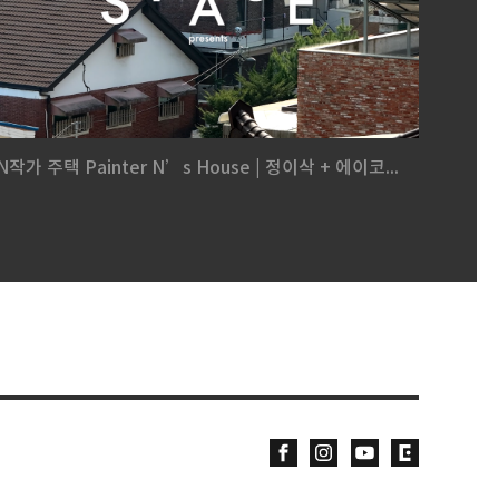
N작가 주택 Painter N’s House | 정이삭 + 에이코...