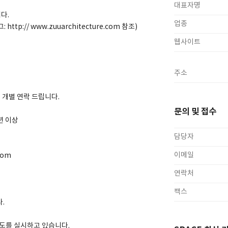
대표자명
다.
업종
: http:// www.zuuarchitecture.com 참조)
웹사이트
주소
개별 연락 드립니다.
문의 및 접수
년 이상
담당자
이메일
com
서
연락처
팩스
.
제도를 실시하고 있습니다.