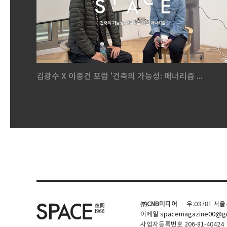
김광수 X 이종건 포럼 '건축의 가능성: 매너리즘 ...
㈜CNB미디어
우.03781 서
이메일
spacemagazine00@gm
사업자등록번호 206-81-40424