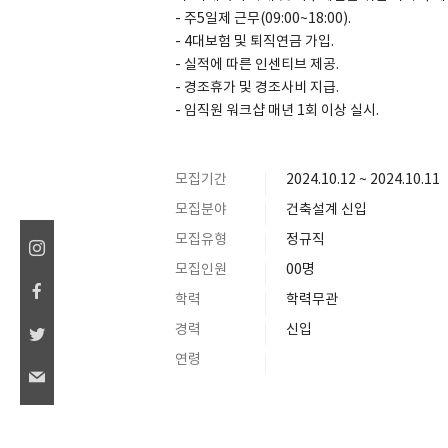
- 주5일제 근무(09:00~18:00).
- 4대보험 및 퇴직연금 가입.
- 실적에 따른 인센티브 제공.
- 경조휴가 및 경조사비 지급.
- 임직원 워크샵 매년 1회 이상 실시.
모집기간
2024.10.12 ~ 2024.10.11
모집분야
건축설계 신입
모집유형
정규직
모집인원
00명
학력
학력무관
경력
신입
연령