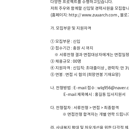
다양한 프로젝트를 수행하고있습니다.
저희 주우와 함께할 신입및 경력사원을 모집합니
(홈페이지: http:// www.zuuarch.com , 블로그
가. 모집부문 및 지원자격
SPACE 소개
공지사항
① 모집부문 : 신입
② 접수기간 : 충원 시 까지
기사문의
※ 서류전형 결과 면접대상자에게는 면접일정 
광고문의
③ 채용규모 : 00명
Contact
④ 지원자격 : 신입직: 초대졸이상 , 경력직: 만 3
⑤ 연봉 : 면접 시 협의 (희망연봉 기재요망)
나. 전형방법 : E-mail 접수 : wlq956@naver.
E-mail 제목예시 : 홍길동 입사지원
다. 전형절차 : 서류전형 > 면접 > 최종합격
※ 면접전형 합격자는 개별 연락 드립니다
라. 사내복지 확대 및 처우개선을 위한 다각적 