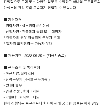
진행함으로 그에 맞는 다양한 업무를 수행하고 하나의 프로젝트의
탄생부터 완성 후의 모습까지 경험할 수 있습니다.
About Us
■ 지원자격
Customer Service
- 경력사원 : 실무경력 2년 이상
Article Proposals
- 신입사원 : 건축학과 졸업 또는 예정자
* 경력자의 경우 아뜰리에 근무자 우대
* 일자리 도약장려금 가능자 우대
■ 채용기간 : 2022-06-20 ~ (채용시종료)
■ 근무조건 및 복리후생
- 야근지양, 철야없음
- 탄력근무제 (주4일 근무가능 )
- 월1회 휴무
- 명절 선물 , 휴가비지원
- 4대보험, 퇴직연금제도
현재 진행되는 프로젝트나 회사에 관해 궁금한 점들은 회사 SNS