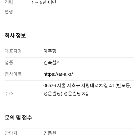
경력
1 ~ 5년 미만
연령
회사 정보
대표자명
이주형
업종
건축설계
웹사이트
https://ar-a.kr/
06576 서울 서초구 사평대로22길 41 (반포동,
주소
성운빌딩) 성운빌딩 3층
문의 및 접수
담당자
김동원