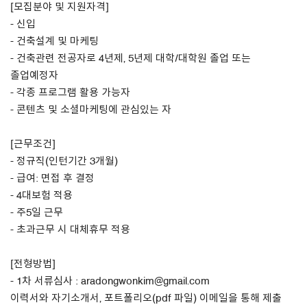
[모집분야 및 지원자격]
- 신입
- 건축설계 및 마케팅
- 건축관련 전공자로 4년제, 5년제 대학/대학원 졸업 또는
졸업예정자
- 각종 프로그램 활용 가능자
- 콘텐츠 및 소셜마케팅에 관심있는 자
[근무조건]
- 정규직(인턴기간 3개월)
- 급여: 면접 후 결정
- 4대보험 적용
- 주5일 근무
- 초과근무 시 대체휴무 적용
[전형방법]
- 1차 서류심사 : aradongwonkim@gmail.com
이력서와 자기소개서, 포트폴리오(pdf 파일) 이메일을 통해 제출