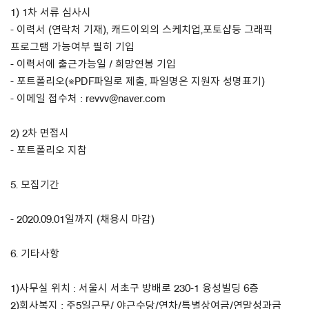
1) 1차 서류 심사시
- 이력서 (연락처 기재), 캐드이외의 스케치업,포토샵등 그래픽
프로그램 가능여부 필히 기입
- 이력서에 출근가능일 / 희망연봉 기입
- 포트폴리오(※PDF파일로 제출, 파일명은 지원자 성명표기)
- 이메일 접수처 : revvv@naver.com
2) 2차 면접시
- 포트폴리오 지참
5. 모집기간
- 2020.09.01일까지 (채용시 마감)
6. 기타사항
1)사무실 위치 : 서울시 서초구 방배로 230-1 융성빌딩 6층
2)회사복지 : 주5일근무/ 야근수당/연차/특별상여금/연말성과금