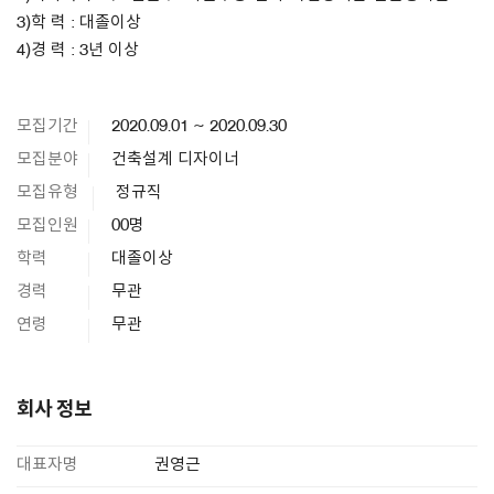
3)학 력 : 대졸이상
4)경 력 : 3년 이상
모집기간
2020.09.01 ~ 2020.09.30
모집분야
건축설계 디자이너
모집유형
정규직
모집인원
00명
학력
대졸이상
경력
무관
연령
무관
회사 정보
대표자명
권영근