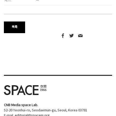
팩스
--
목록
CNB Media space Lab.
52-20 Yeonhui-ro, Seodaemun-gu, Seoul, Korea 03781
E-mail.
editorial@spacem.org