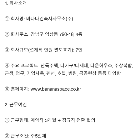
1. 회사소개
① 회사명: 바나나건축사사무소(주)
② 회사주소: 강남구 역삼동 790-18, 4층
③ 회사규모(설계직 인원 별도표기): 7인
④ 주요 프로젝트: 단독주택, 다가구/다세대, 타운하우스, 주상복합,
근생, 업무, 기업사옥, 펜션, 호텔, 병원, 공공현상 등등 다양함.
⑤ 홈페이지: www.bananaspace.co.kr
2. 근무여건
① 근무형태: 계약직 3개월 + 정규직 전환 협의
② 근무조건: 주5일제