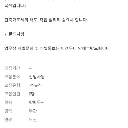
목적입니다)
건축가로서의 태도, 작업 퀄리티 중요시 합니다.
7. 문의사항
업무상 개별문의 및 개별통보는 어려우니 양해부탁드립니다.
모집기간
~
모집분야
신입사원
모집유형
정규직
모집인원
0명
학력
학력무관
경력
무관
연령
무관