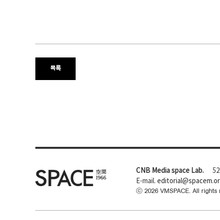
목록
CNB Media space Lab.
52
E-mail.
editorial@spacem.o
ⓒ
2026
VMSPACE. All rights 