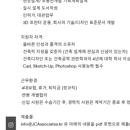
· 현상설계/ 부동산개발 기획계획설계
· 실시 설계 도서작성
About Us
· 인허가, 대관업무
· 3D 프린터 운용, 회사의 기술/디자인 표준문서 개발
Customer Service
Article Proposals
지원자 자격:
· 올바른 인성과 품격의 소유자
· 건축적 지성을 갖춘자 (건축 설계에 관심과 신념이 있는자)
· 건축디자인 또는 건축공학 관련학과의 4년제 대학 학사 이
· Cad, Sketch-Up, Photoshop 사용능력 필수
근무환경:
·4대보험, 휴가, 퇴직금 (정규직)
·연봉 개별협의
·신입 사원은 수습기간 후, 경력직 사원은 계약기간 종료 후
제출물:
info@JCAssociates.kr 로 아래의 내용을 pdf 포멧으로 제