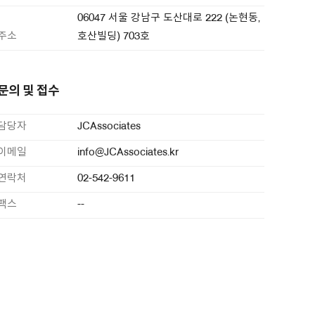
06047 서울 강남구 도산대로 222 (논현동,
주소
호산빌딩) 703호
문의 및 접수
담당자
JCAssociates
이메일
info@JCAssociates.kr
연락처
02-542-9611
팩스
--