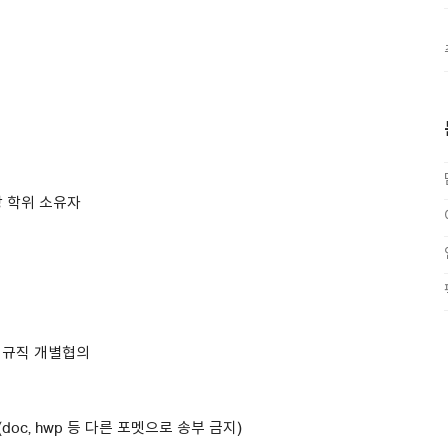
상 학위 소유자
 정규직 개별협의
출(doc, hwp 등 다른 포멧으로 송부 금지)