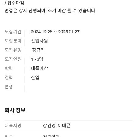
/ 접수마감
면접은 상시 진행되며, 조기 마감 될 수 있습니다.
모집기간
2024.12.28 ~ 2025.01.27
모집분야
신입사원
모집유형
정규직
모집인원
1~3명
학력
대졸이상
경력
신입
연령
회사 정보
대표자명
강건영, 이대균