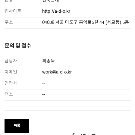
업종
건축설계
웹사이트
http://a-d-o.kr
주소
04038 서울 마포구 홍익로5길 44 (서교동) 5층
문의 및 접수
담당자
최종욱
이메일
work@a-d-o.kr
연락처
--
팩스
--
목록