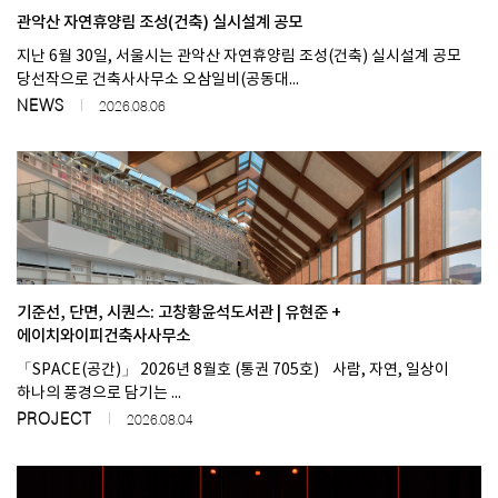
관악산 자연휴양림 조성(건축) 실시설계 공모
지난 6월 30일, 서울시는 관악산 자연휴양림 조성(건축) 실시설계 공모
SPACE 소개
당선작으로 건축사사무소 오삼일비(공동대...
공지사항
NEWS
2026.08.06
기사문의
광고문의
Contact
기준선, 단면, 시퀀스: 고창황윤석도서관 | 유현준 +
에이치와이피건축사사무소
「SPACE(공간)」 2026년 8월호 (통권 705호) 사람, 자연, 일상이
하나의 풍경으로 담기는 ...
PROJECT
2026.08.04