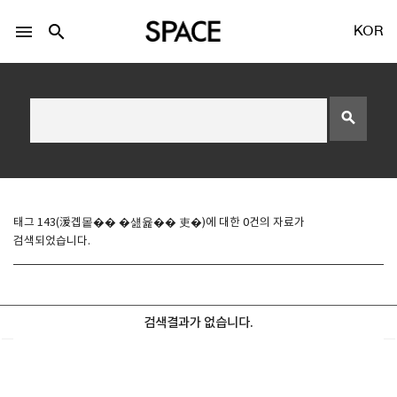
menu
search
KOR
search
LOGIN
회원가입
태그 143(湲곕뫁�� �섎윭�� 吏�)에 대한 0건의 자료가
검색되었습니다.
Facebook 로그인
Twitter 로그인
검색결과가 없습니다.
Naver 로그인