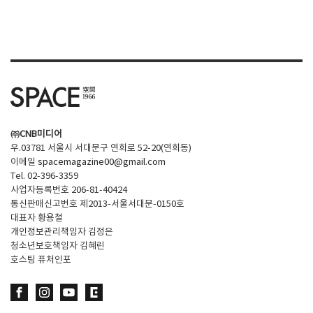
SPACE 소개
공지사항
기사문의
광고문의
Contact
㈜CNB미디어
우.03781 서울시 서대문구 연희로 52-20(연희동)
이메일
spacemagazine00@gmail.com
Tel. 02-396-3359
사업자등록번호 206-81-40424
통신판매신고번호 제2013-서울서대문-0150호
대표자 황용철
개인정보관리책임자 김정은
청소년보호책임자 김혜린
호스팅 퓨처인포