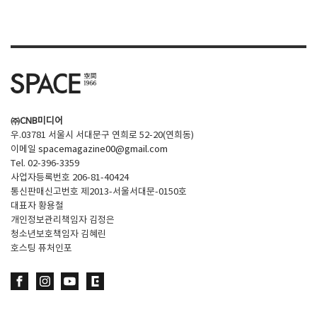
SPACE 소개
공지사항
기사문의
광고문의
㈜CNB미디어
Contact
우.03781 서울시 서대문구 연희로 52-20(연희동)
이메일
spacemagazine00@gmail.com
Tel. 02-396-3359
사업자등록번호 206-81-40424
통신판매신고번호 제2013-서울서대문-0150호
대표자 황용철
개인정보관리책임자 김정은
청소년보호책임자 김혜린
호스팅 퓨처인포