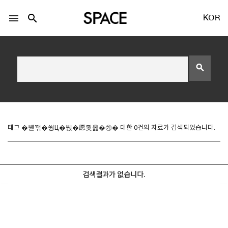
menu
search
KOR
search
LOGIN
회원가입
태그 �붿꽦�쒕Ц�붽�愿묒옱�㉮� 대한 0건의 자료가 검색되었습니다.
Facebook 로그인
검색결과가 없습니다.
Twitter 로그인
Naver 로그인