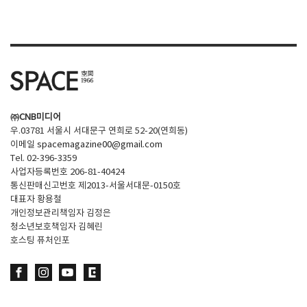
SPACE 소개
공지사항
기사문의
광고문의
㈜CNB미디어
Contact
우.03781 서울시 서대문구 연희로 52-20(연희동)
이메일
spacemagazine00@gmail.com
Tel. 02-396-3359
사업자등록번호 206-81-40424
통신판매신고번호 제2013-서울서대문-0150호
대표자 황용철
개인정보관리책임자 김정은
청소년보호책임자 김혜린
호스팅 퓨처인포