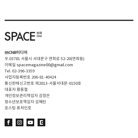
SPACE 소개
공지사항
기사문의
광고문의
㈜CNB미디어
Contact
우.03781 서울시 서대문구 연희로 52-20(연희동)
이메일
spacemagazine00@gmail.com
Tel. 02-396-3359
사업자등록번호 206-81-40424
통신판매신고번호 제2013-서울서대문-0150호
대표자 황용철
개인정보관리책임자 김정은
청소년보호책임자 김혜린
호스팅 퓨처인포