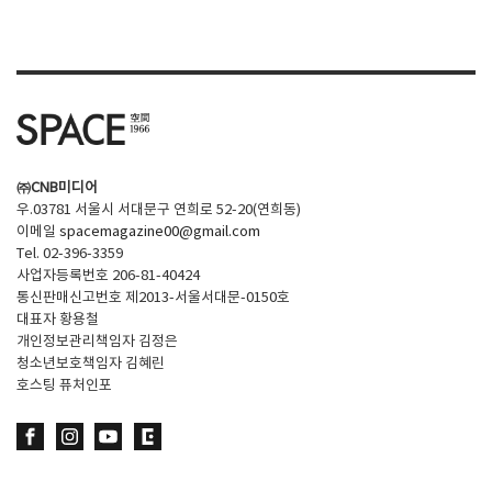
SPACE 소개
공지사항
기사문의
광고문의
㈜CNB미디어
Contact
우.03781 서울시 서대문구 연희로 52-20(연희동)
이메일
spacemagazine00@gmail.com
Tel. 02-396-3359
사업자등록번호 206-81-40424
통신판매신고번호 제2013-서울서대문-0150호
대표자 황용철
개인정보관리책임자 김정은
청소년보호책임자 김혜린
호스팅 퓨처인포