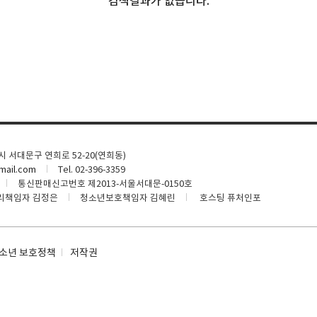
검색결과가 없습니다.
울시 서대문구 연희로 52-20(연희동)
ail.com
Tel. 02-396-3359
통신판매신고번호 제2013-서울서대문-0150호
리책임자 김정은
청소년보호책임자 김혜린
호스팅 퓨처인포
소년 보호정책
저작권