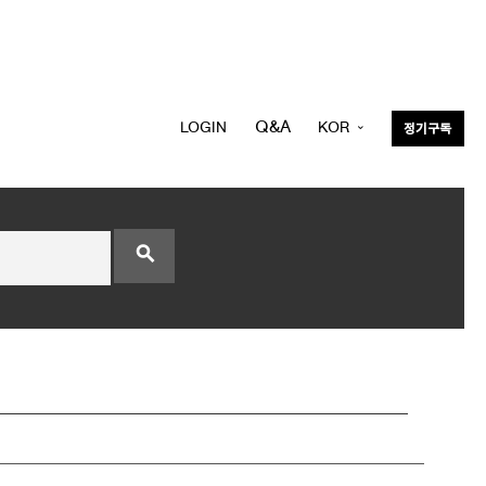
Q&A
LOGIN
KOR
정기구독
ENG
search