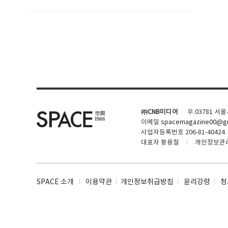
SPACE 소개
공지사항
기사문의
광고문의
㈜CNB미디어
우.03781 서
Contact
이메일
spacemagazine00@gm
사업자등록번호 206-81-40424
대표자 황용철
개인정보관
SPACE 소개
이용약관
개인정보취급방침
윤리강령
청