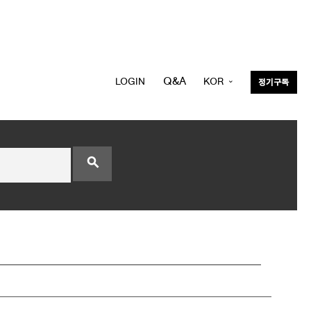
Q&A
LOGIN
KOR
정기구독
ENG
search