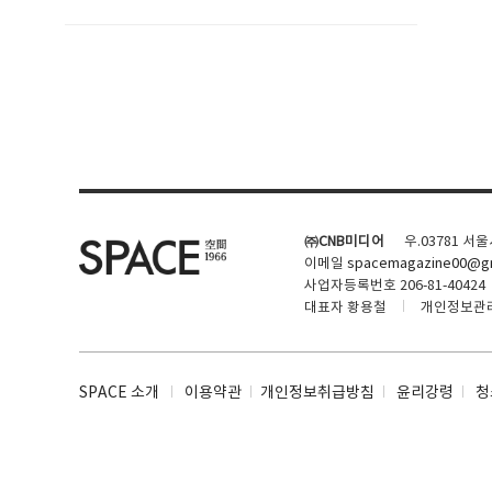
SPACE 소개
공지사항
기사문의
광고문의
㈜CNB미디어
우.03781 서
Contact
이메일
spacemagazine00@gm
사업자등록번호 206-81-40424
대표자 황용철
개인정보관
SPACE 소개
이용약관
개인정보취급방침
윤리강령
청