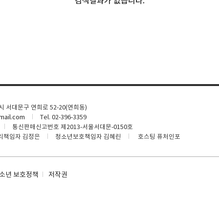
검색결과가 없습니다.
울시 서대문구 연희로 52-20(연희동)
ail.com
Tel. 02-396-3359
통신판매신고번호 제2013-서울서대문-0150호
리책임자 김정은
청소년보호책임자 김혜린
호스팅 퓨처인포
소년 보호정책
저작권