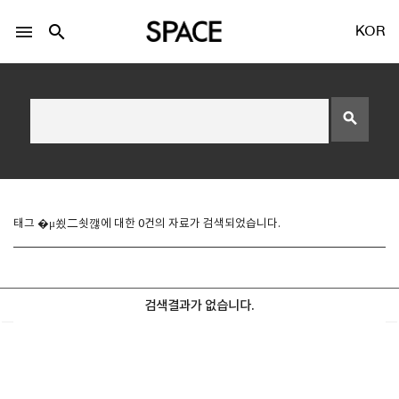
menu
search
KOR
search
LOGIN
회원가입
태그 �μ쑀二쇳깮에 대한 0건의 자료가 검색되었습니다.
Facebook 로그인
검색결과가 없습니다.
Twitter 로그인
Naver 로그인