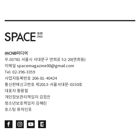
SPACE 소개
공지사항
기사문의
광고문의
㈜CNB미디어
Contact
우.03781 서울시 서대문구 연희로 52-20(연희동)
이메일
spacemagazine00@gmail.com
Tel. 02-396-3359
사업자등록번호 206-81-40424
통신판매신고번호 제2013-서울서대문-0150호
대표자 황용철
개인정보관리책임자 김정은
청소년보호책임자 김혜린
호스팅 퓨처인포