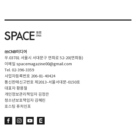
SPACE 소개
공지사항
기사문의
광고문의
㈜CNB미디어
Contact
우.03781 서울시 서대문구 연희로 52-20(연희동)
이메일
spacemagazine00@gmail.com
Tel. 02-396-3359
사업자등록번호 206-81-40424
통신판매신고번호 제2013-서울서대문-0150호
대표자 황용철
개인정보관리책임자 김정은
청소년보호책임자 김혜린
호스팅 퓨처인포