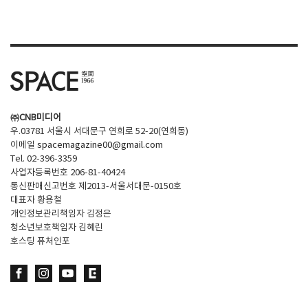
SPACE 소개
공지사항
기사문의
광고문의
㈜CNB미디어
Contact
우.03781 서울시 서대문구 연희로 52-20(연희동)
이메일
spacemagazine00@gmail.com
Tel. 02-396-3359
사업자등록번호 206-81-40424
통신판매신고번호 제2013-서울서대문-0150호
대표자 황용철
개인정보관리책임자 김정은
청소년보호책임자 김혜린
호스팅 퓨처인포