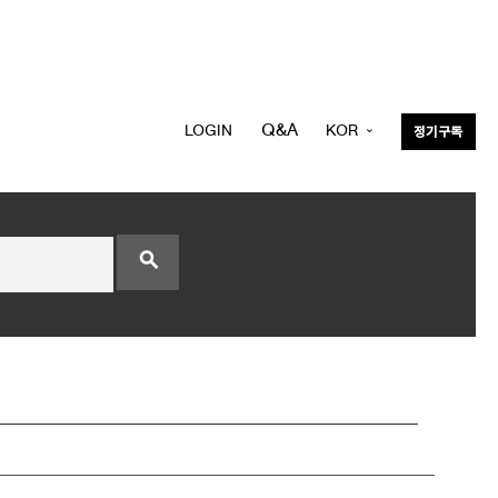
Q&A
LOGIN
KOR
정기구독
ENG
search