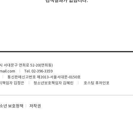
검색결과가 없습니다.
울시 서대문구 연희로 52-20(연희동)
ail.com
Tel. 02-396-3359
통신판매신고번호 제2013-서울서대문-0150호
리책임자 김정은
청소년보호책임자 김혜린
호스팅 퓨처인포
소년 보호정책
저작권