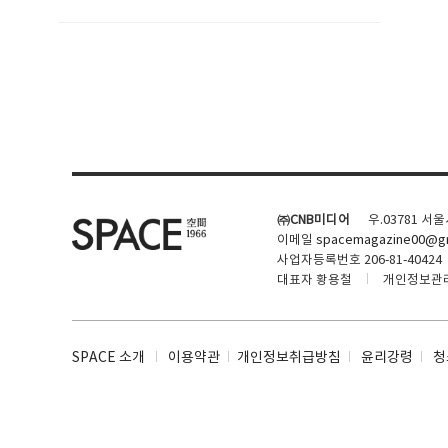
SPACE 소개
공지사항
기사문의
광고문의
㈜CNB미디어
우.03781 서
Contact
이메일
spacemagazine00@gm
사업자등록번호 206-81-40424
대표자 황용철
개인정보관
SPACE 소개
이용약관
개인정보취급방침
윤리강령
청