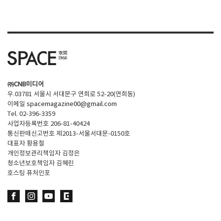
SPACE 소개
공지사항
기사문의
광고문의
㈜CNB미디어
Contact
우.03781 서울시 서대문구 연희로 52-20(연희동)
이메일
spacemagazine00@gmail.com
Tel. 02-396-3359
사업자등록번호 206-81-40424
통신판매신고번호 제2013-서울서대문-0150호
대표자 황용철
개인정보관리책임자 김정은
청소년보호책임자 김혜린
호스팅 퓨처인포