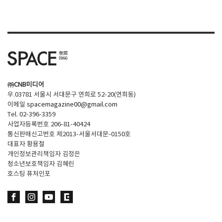
SPACE 소개
공지사항
기사문의
광고문의
㈜CNB미디어
Contact
우.03781 서울시 서대문구 연희로 52-20(연희동)
이메일
spacemagazine00@gmail.com
Tel. 02-396-3359
사업자등록번호 206-81-40424
통신판매신고번호 제2013-서울서대문-0150호
대표자 황용철
개인정보관리책임자 김정은
청소년보호책임자 김혜린
호스팅 퓨처인포