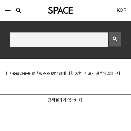
menu
search
KOR
search
LOGIN
회원가입
태그 �щ엺�� 蹂댁씠�� 嫄댁텞에 대한 0건의 자료가 검색되었습니다.
Facebook 로그인
검색결과가 없습니다.
Twitter 로그인
Naver 로그인