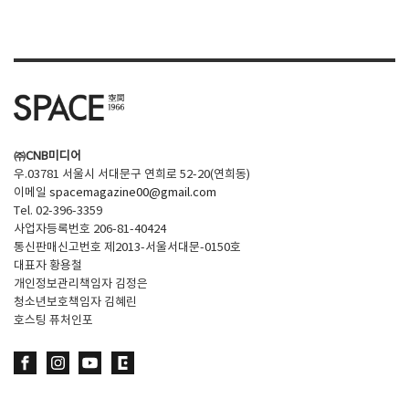
SPACE 소개
공지사항
기사문의
광고문의
㈜CNB미디어
Contact
우.03781 서울시 서대문구 연희로 52-20(연희동)
이메일
spacemagazine00@gmail.com
Tel. 02-396-3359
사업자등록번호 206-81-40424
통신판매신고번호 제2013-서울서대문-0150호
대표자 황용철
개인정보관리책임자 김정은
청소년보호책임자 김혜린
호스팅 퓨처인포