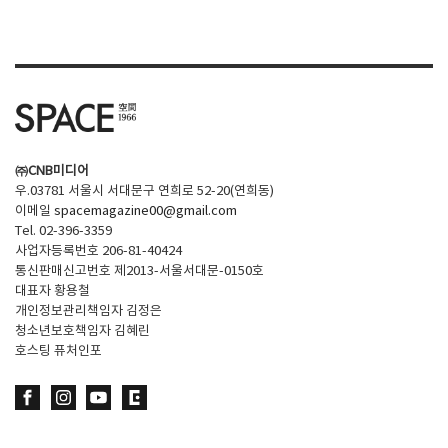
SPACE 소개
공지사항
기사문의
광고문의
㈜CNB미디어
Contact
우.03781 서울시 서대문구 연희로 52-20(연희동)
이메일
spacemagazine00@gmail.com
Tel. 02-396-3359
사업자등록번호 206-81-40424
통신판매신고번호 제2013-서울서대문-0150호
대표자 황용철
개인정보관리책임자 김정은
청소년보호책임자 김혜린
호스팅 퓨처인포