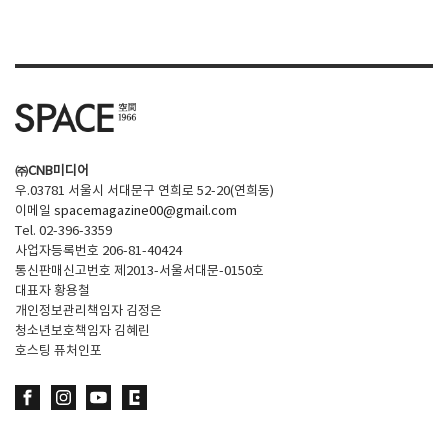
SPACE 소개
공지사항
기사문의
광고문의
㈜CNB미디어
Contact
우.03781 서울시 서대문구 연희로 52-20(연희동)
이메일
spacemagazine00@gmail.com
Tel. 02-396-3359
사업자등록번호 206-81-40424
통신판매신고번호 제2013-서울서대문-0150호
대표자 황용철
개인정보관리책임자 김정은
청소년보호책임자 김혜린
호스팅 퓨처인포