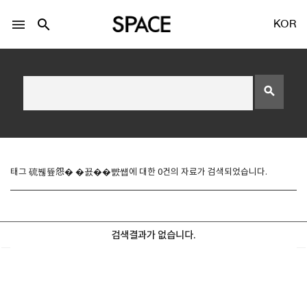
menu
search
KOR
search
LOGIN
회원가입
태그 硫붾뜦怨� �꾨��뺤썝에 대한 0건의 자료가 검색되었습니다.
Facebook 로그인
검색결과가 없습니다.
Twitter 로그인
Naver 로그인