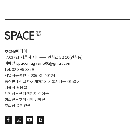
SPACE 소개
공지사항
기사문의
광고문의
㈜CNB미디어
Contact
우.03781 서울시 서대문구 연희로 52-20(연희동)
이메일
spacemagazine00@gmail.com
Tel. 02-396-3359
사업자등록번호 206-81-40424
통신판매신고번호 제2013-서울서대문-0150호
대표자 황용철
개인정보관리책임자 김정은
청소년보호책임자 김혜린
호스팅 퓨처인포