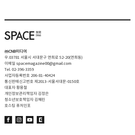
SPACE 소개
공지사항
기사문의
광고문의
㈜CNB미디어
Contact
우.03781 서울시 서대문구 연희로 52-20(연희동)
이메일
spacemagazine00@gmail.com
Tel. 02-396-3359
사업자등록번호 206-81-40424
통신판매신고번호 제2013-서울서대문-0150호
대표자 황용철
개인정보관리책임자 김정은
청소년보호책임자 김혜린
호스팅 퓨처인포