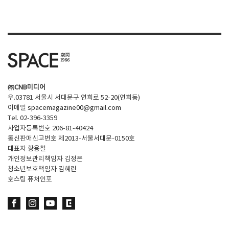
SPACE 소개
공지사항
기사문의
광고문의
㈜CNB미디어
Contact
우.03781 서울시 서대문구 연희로 52-20(연희동)
이메일
spacemagazine00@gmail.com
Tel. 02-396-3359
사업자등록번호 206-81-40424
통신판매신고번호 제2013-서울서대문-0150호
대표자 황용철
개인정보관리책임자 김정은
청소년보호책임자 김혜린
호스팅 퓨처인포