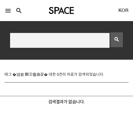
menu
search
KOR
search
LOGIN
회원가입
태그 �덉븘 猷⑤툝由걀� 대한 0건의 자료가 검색되었습니다.
Facebook 로그인
검색결과가 없습니다.
Twitter 로그인
Naver 로그인