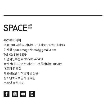
SPACE 소개
공지사항
기사문의
광고문의
㈜CNB미디어
Contact
우.03781 서울시 서대문구 연희로 52-20(연희동)
이메일
spacemagazine00@gmail.com
Tel. 02-396-3359
사업자등록번호 206-81-40424
통신판매신고번호 제2013-서울서대문-0150호
대표자 황용철
개인정보관리책임자 김정은
청소년보호책임자 김혜린
호스팅 퓨처인포