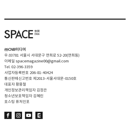
SPACE 소개
공지사항
기사문의
광고문의
㈜CNB미디어
Contact
우.03781 서울시 서대문구 연희로 52-20(연희동)
이메일
spacemagazine00@gmail.com
Tel. 02-396-3359
사업자등록번호 206-81-40424
통신판매신고번호 제2013-서울서대문-0150호
대표자 황용철
개인정보관리책임자 김정은
청소년보호책임자 김혜린
호스팅 퓨처인포