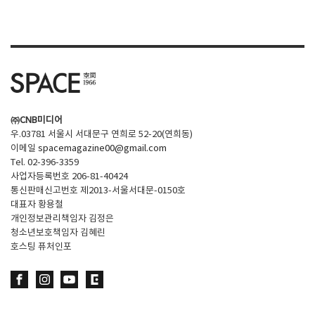
SPACE 소개
공지사항
기사문의
광고문의
㈜CNB미디어
Contact
우.03781 서울시 서대문구 연희로 52-20(연희동)
이메일
spacemagazine00@gmail.com
Tel. 02-396-3359
사업자등록번호 206-81-40424
통신판매신고번호 제2013-서울서대문-0150호
대표자 황용철
개인정보관리책임자 김정은
청소년보호책임자 김혜린
호스팅 퓨처인포