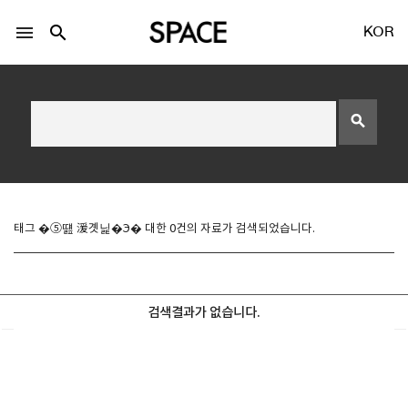
menu
search
KOR
search
LOGIN
회원가입
태그 �⑤떒 湲곗닕�Э� 대한 0건의 자료가 검색되었습니다.
Facebook 로그인
검색결과가 없습니다.
Twitter 로그인
Naver 로그인