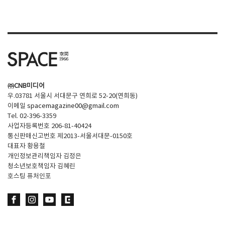
SPACE 소개
공지사항
기사문의
광고문의
㈜CNB미디어
Contact
우.03781 서울시 서대문구 연희로 52-20(연희동)
이메일
spacemagazine00@gmail.com
Tel. 02-396-3359
사업자등록번호 206-81-40424
통신판매신고번호 제2013-서울서대문-0150호
대표자 황용철
개인정보관리책임자 김정은
청소년보호책임자 김혜린
호스팅 퓨처인포