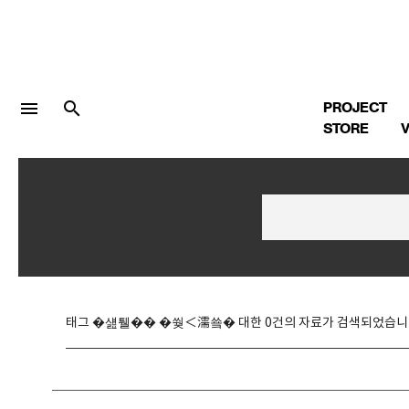
menu
search
PROJECT
STORE
V
LOGIN
회원가입
Facebook 로그인
태그 �섎퉬�� �쒖＜濡쑠� 대한 0건의 자료가 검색되었습니
Twitter 로그인
Naver 로그인