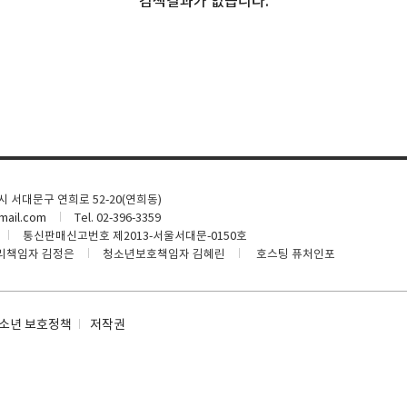
검색결과가 없습니다.
울시 서대문구 연희로 52-20(연희동)
ail.com
Tel. 02-396-3359
통신판매신고번호 제2013-서울서대문-0150호
리책임자 김정은
청소년보호책임자 김혜린
호스팅 퓨처인포
소년 보호정책
저작권