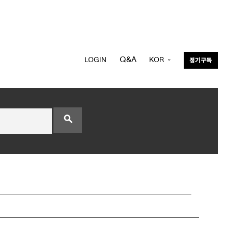
Q&A
LOGIN
KOR
정기구독
ENG
search