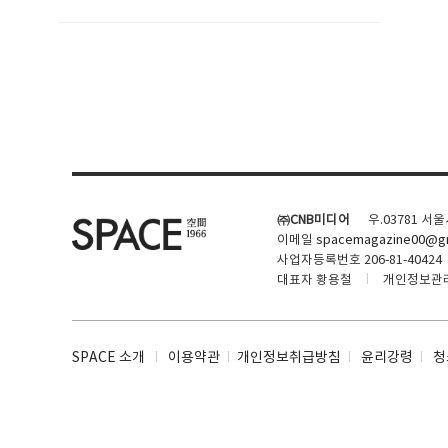
SPACE 소개
공지사항
기사문의
광고문의
㈜CNB미디어
우.03781 서
Contact
이메일
spacemagazine00@gm
사업자등록번호 206-81-40424
대표자 황용철
개인정보관
SPACE 소개
이용약관
개인정보취급방침
윤리강령
청