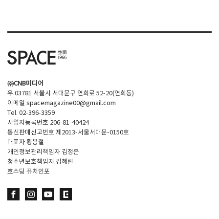
SPACE 소개
공지사항
기사문의
광고문의
㈜CNB미디어
Contact
우.03781 서울시 서대문구 연희로 52-20(연희동)
이메일
spacemagazine00@gmail.com
Tel. 02-396-3359
사업자등록번호 206-81-40424
통신판매신고번호 제2013-서울서대문-0150호
대표자 황용철
개인정보관리책임자 김정은
청소년보호책임자 김혜린
호스팅 퓨처인포