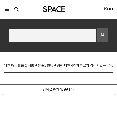
menu
search
KOR
search
LOGIN
회원가입
태그 怨듦컙醫낇빀嫄댁텞�ъ궗臾댁냼에 대한 0건의 자료가 검색되었습니다.
Facebook 로그인
검색결과가 없습니다.
Twitter 로그인
Naver 로그인