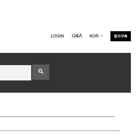
Q&A
LOGIN
KOR
정기구독
ENG
search