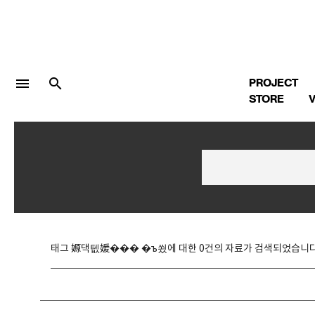
menu
search
PROJECT
STORE
V
LOGIN
회원가입
Facebook 로그인
태그 嫄댁텞媛��� �ъ쑀에 대한 0건의 자료가 검색되었습니다
Twitter 로그인
Naver 로그인