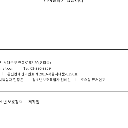
검색결과가 없습니다.
울시 서대문구 연희로 52-20(연희동)
ail.com
Tel. 02-396-3359
통신판매신고번호 제2013-서울서대문-0150호
리책임자 김정은
청소년보호책임자 김혜린
호스팅 퓨처인포
소년 보호정책
저작권