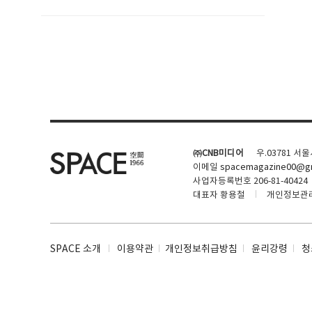
SPACE 소개
공지사항
기사문의
광고문의
㈜CNB미디어
우.03781 서
Contact
이메일
spacemagazine00@gm
사업자등록번호 206-81-40424
대표자 황용철
개인정보관
SPACE 소개
이용약관
개인정보취급방침
윤리강령
청