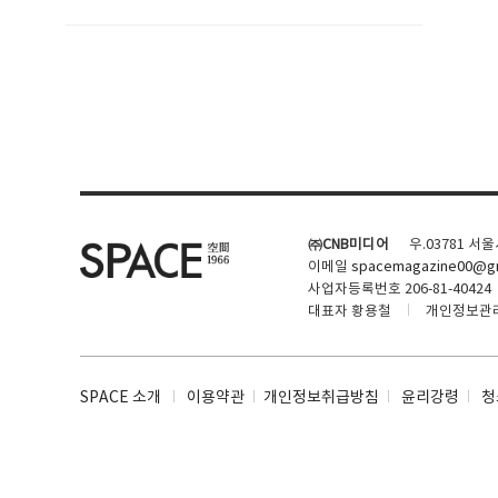
SPACE 소개
공지사항
기사문의
광고문의
㈜CNB미디어
우.03781 서
Contact
이메일
spacemagazine00@gm
사업자등록번호 206-81-40424
대표자 황용철
개인정보관
SPACE 소개
이용약관
개인정보취급방침
윤리강령
청