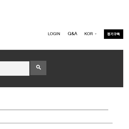
Q&A
LOGIN
KOR
정기구독
ENG
search