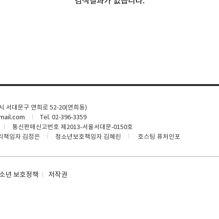
검색결과가 없습니다.
울시 서대문구 연희로 52-20(연희동)
ail.com
Tel. 02-396-3359
통신판매신고번호 제2013-서울서대문-0150호
리책임자 김정은
청소년보호책임자 김혜린
호스팅 퓨처인포
소년 보호정책
저작권