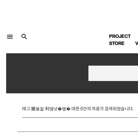
menu
search
PROJECT
STORE
V
LOGIN
회원가입
Facebook 로그인
태그 媛쒖젙 利앸낫�맾� 대한 0건의 자료가 검색되었습니다.
Twitter 로그인
Naver 로그인