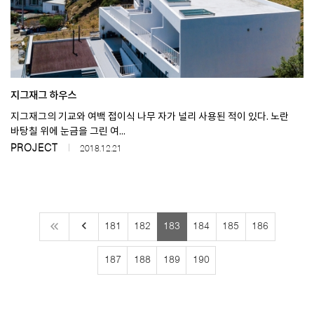
지그재그 하우스
지그재그의 기교와 여백​ 접이식 나무 자가 널리 사용된 적이 있다. 노란
바탕칠 위에 눈금을 그린 여...
PROJECT
2018.12.21
keyboard_arrow_left
181
182
183
184
185
186
187
188
189
190