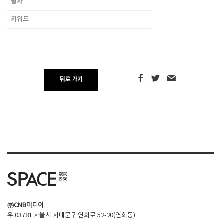
필자
키워드
SPACE 소개
공지사항
기사문의
광고문의
뒤로 가기
Contact
㈜CNB미디어
우.03781 서울시 서대문구 연희로 52-20(연희동)