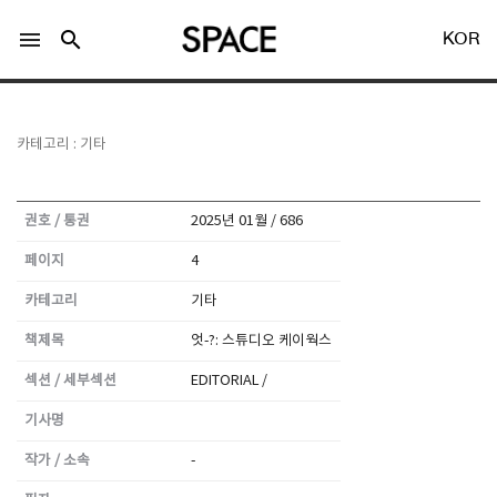
menu
search
KOR
카테고리 : 기타
권호 / 통권
2025년 01월 / 686
LOGIN
회원가입
페이지
4
카테고리
기타
Facebook 로그인
책제목
엇-?: 스튜디오 케이웍스
섹션 / 세부섹션
EDITORIAL /
Twitter 로그인
기사명
Naver 로그인
작가 / 소속
-