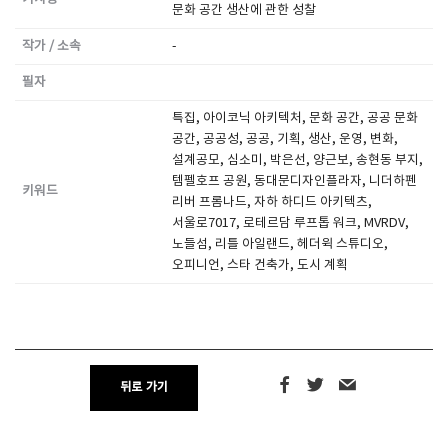
문화 공간 생산에 관한 성찰
작가 / 소속
-
SPACE 소개
필자
공지사항
기사문의
특집, 아이코닉 아키텍처, 문화 공간, 공공 문화
공간, 공공성, 공공, 기획, 생산, 운영, 변화,
광고문의
설계공모, 심소미, 박은선, 양근보, 송현동 부지,
Contact
템펠호프 공원, 동대문디자인플라자, 니더하펜
키워드
리버 프롬나드, 자하 하디드 아키텍츠,
서울로7017, 로테르담 루프톱 워크, MVRDV,
노들섬, 리틀 아일랜드, 헤더윅 스튜디오,
오피니언, 스타 건축가, 도시 계획
뒤로 가기