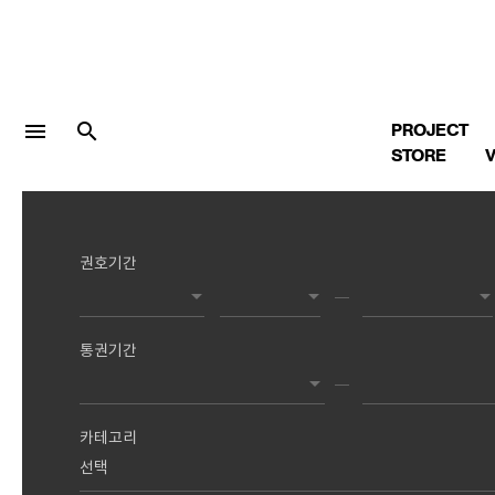
menu
search
PROJECT
STORE
V
권호기간
LOGIN
회원가입
통권기간
Facebook 로그인
Twitter 로그인
카테고리
Naver 로그인