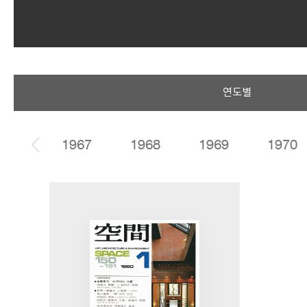
SPACE 소개
연도별
공지사항
기사문의
광고문의
1966
1967
1968
1969
1970
Contact